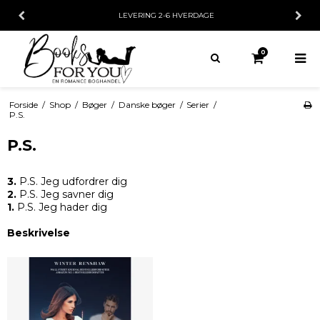
LEVERING 2-6 HVERDAGE
0
Forside
/
Shop
/
Bøger
/
Danske bøger
/
Serier
/
P.S.
P.S.
3.
P.S. Jeg udfordrer dig
2.
P.S. Jeg savner dig
1.
P.S. Jeg hader dig
Beskrivelse