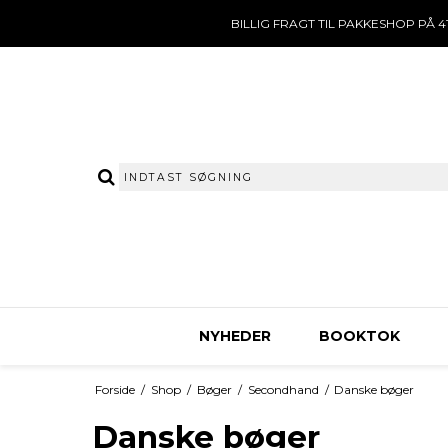
BILLIG FRAGT TIL PAKKESHOP PÅ 41
NYHEDER
BOOKTOK
Forside
/
Shop
/
Bøger
/
Secondhand
/
Danske bøger
Danske bøger