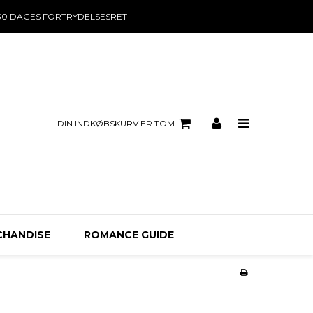
30 DAGES FORTRYDELSESRET
DIN INDKØBSKURV ER TOM
CHANDISE
ROMANCE GUIDE