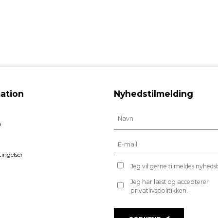
ation
Nyhedstilmelding
b
ingelser
Jeg vil gerne tilmeldes nyhed
Jeg har læst og accepterer
privatlivspolitikken.