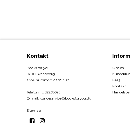
Kontakt
Inform
Books for you
Om os
5700 Svendborg
Kundeklu
CVR-nummer
:
28179308
FAQ
Kontakt
Telefonnr.
:
52238595
Handelsbet
E-mail
:
kundeservice@booksforyou.dk
Sitemap