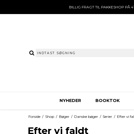
BILLIG FRAGT TIL PAKKESHOP PÅ 41
NYHEDER
BOOKTOK
Forside
/
Shop
/
Bøger
/
Danske bøger
/
Serier
/
Efter vi fa
Efter vi faldt