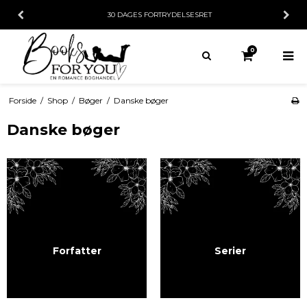
30 DAGES FORTRYDELSESRET
0
Forside
/
Shop
/
Bøger
/
Danske bøger
Danske bøger
Forfatter
Serier
SHOP NU
SHOP NU