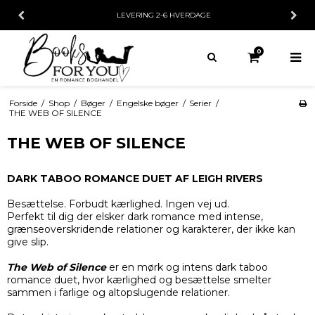
LEVERING 2-6 HVERDAGE
0
Forside
/
Shop
/
Bøger
/
Engelske bøger
/
Serier
/
THE WEB OF SILENCE
THE WEB OF SILENCE
DARK TABOO ROMANCE DUET AF LEIGH RIVERS
Besættelse. Forbudt kærlighed. Ingen vej ud.
Perfekt til dig der elsker dark romance med intense,
grænseoverskridende relationer og karakterer, der ikke kan
give slip.
The Web of Silence
er en mørk og intens dark taboo
romance duet, hvor kærlighed og besættelse smelter
sammen i farlige og altopslugende relationer.