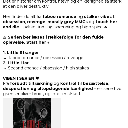
Det er historier om kontrol, hævn og en kærlighed så stærk,
at den bliver destruktiv.
Her finder du alt fra
taboo romance
og
stalker vibes
til
obsession
,
revenge
,
morally grey MMCs
og
touch her
and die
– pakket ind i høj spænding og high spice 🔥
⚠️
Serien bør læses i rækkefølge for den fulde
oplevelse. Start her ↓
1. Little Stranger
→ Taboo romance / obsession / revenge
2. Little Liar
→ Second chance / obsession / high stakes
VIBEN I SERIEN
🖤
Fra
forbudt tiltrækning
og
kontrol til besættelse,
desperation og altopslugende kærlighed
– en serie hvor
grænser bliver brudt, og intet er sikkert.